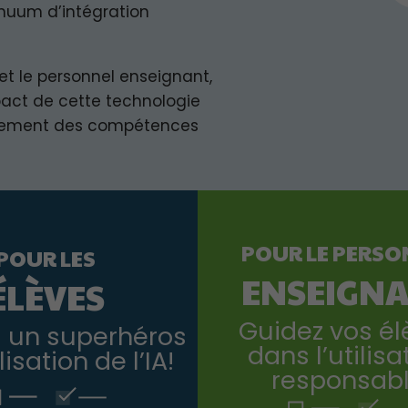
inuum d’intégration
 et le personnel enseignant,
act de cette technologie
ppement des compétences
POUR LE PERSO
POUR LES
ENSEIGN
ÉLÈVES
Guidez vos él
 un superhéros
dans l’utilisa
lisation de l’IA!
responsab