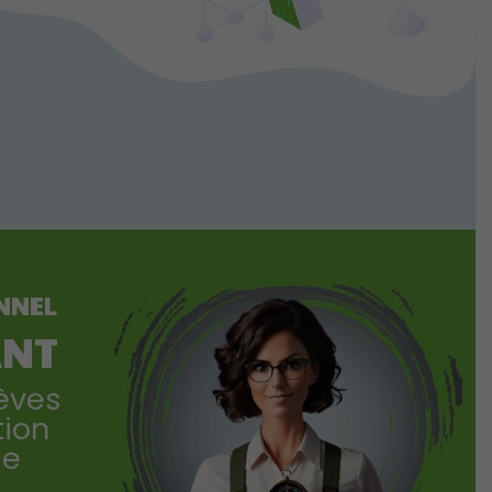
NNEL
ANT
èves
tion
le